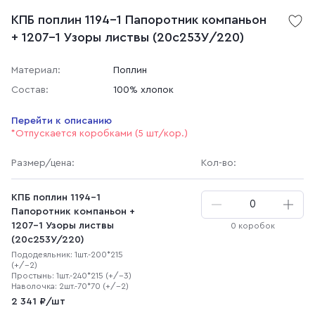
КПБ поплин 1194-1 Папоротник компаньон
+ 1207-1 Узоры листвы (20с253У/220)
Материал:
Поплин
Состав:
100% хлопок
Перейти к описанию
*Отпускается коробками (5 шт/кор.)
Размер
/цена
:
Кол-во:
КПБ поплин 1194-1
Папоротник компаньон +
1207-1 Узоры листвы
0 коробок
(20с253У/220)
Пододеяльник: 1шт.-200*215
(+/-2)
Простынь: 1шт.-240*215 (+/-3)
Наволочка: 2шт.-70*70 (+/-2)
2 341 ₽/шт