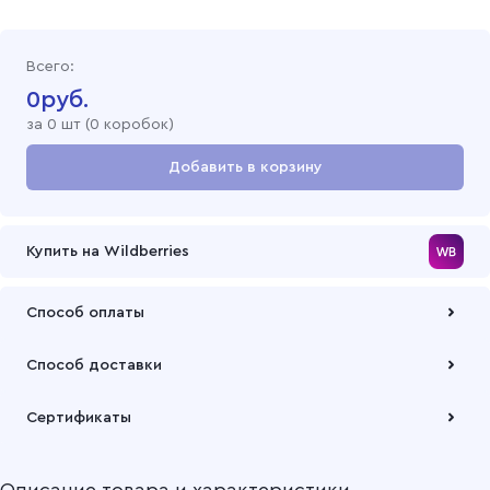
Всего:
0
руб.
за
0
шт (
0 коробок
)
Добавить в корзину
Перейти в корзину
Купить на Wildberries
Способ оплаты
Оплата осуществляется по безналичному расчету
Способ доставки
Подробнее
Забрать товар Вы можете через самовывозов с одного из
Сертификаты
наших складов или через транспортную компанию на Ваш
выбор