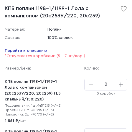
КПБ поплин 1198-1/1199-1 Лола с
компаньоном (20с253У/220, 20с259)
Материал:
Поплин
Состав:
100% хлопок
Перейти к описанию
*Отпускается коробками (5 - 7 шт/кор.)
Размер
/цена
:
Кол-во:
КПБ поплин 1198-1/1199-1
Лола с компаньоном
(20с253У/220, 20с259) (1,5
0 коробок
спальный/150;220)
Пододеяльник: 1шт.-145*215 (+/-2)
Простынь: 1шт.-145*215 (+/-3)
Наволочка: 2шт.-70*70 (+/-2)
1 861 ₽/шт
КПБ поплин 1198-1/1199-1