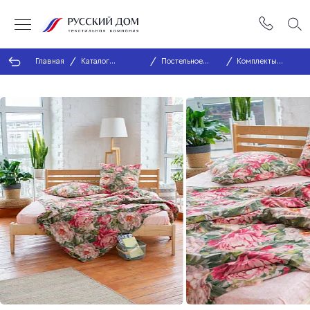
Главная
Каталог
Постельное
Комплекты
продукции
белье
постельного
белья