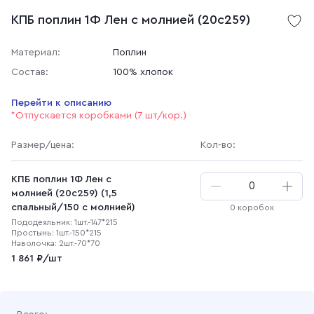
КПБ поплин 1Ф Лен с молнией (20с259)
Материал:
Поплин
Состав:
100% хлопок
Перейти к описанию
*Отпускается коробками (7 шт/кор.)
Размер
/цена
:
Кол-во:
КПБ поплин 1Ф Лен с
молнией (20с259) (1,5
спальный/150 с молнией)
0 коробок
Пододеяльник: 1шт.-147*215
Простынь: 1шт.-150*215
Наволочка: 2шт.-70*70
1 861 ₽/шт