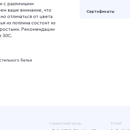
ни с различными
Подробнее
Забрать товар Вы может
ем ваше внимание, что
Сертификаты
или через транспортну
но отличаться от цвета
ья из поплина состоит из
Подробнее
простыни. Рекомендации
е 30С.
стельного белья
к
Справочный центр:
E-mail: