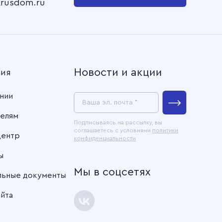
krusdom.ru
Новости и акции
ния
нии
Ваша эл. почта *
елям
Подписываясь на рассылку, вы
соглашаетесь с условиями
политики
центр
конфиденциальности
ы
Мы в соцсетях
льные документы
айта