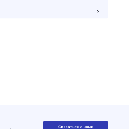
е через самовывозов с одного из наших складов
ю компанию на Ваш выбор
Связаться с нами