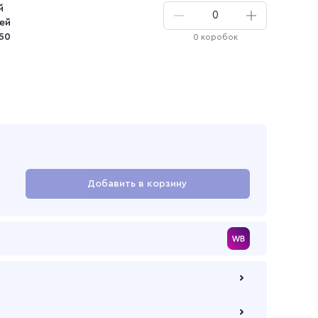
й
и
ей
150
0 коробок
ая
Добавить в корзину
Перейти в корзину
 по безналичному расчету