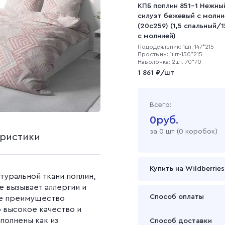
на
ашеная
Наволочки (1 штука)
Рогожка
КПБ поплин 851-1 Нежны
Однотонные простын
полотно
Салфетки
силуэт бежевый с молни
Наволочки (2 штуки)
Простыни с рисунком
Рогожка набивная
(20с259) (1,5 спальный/
Вафельное полотно 45
с молнией)
см
Саржа
Пододеяльник: 1шт.-147*215
Вафельное полотно 150
Простынь: 1шт.-150*215
см
Наволочка: 2шт.-70*70
Cаржа 240 г/м2
1 861 ₽/шт
Вафельное полотно 120
Cаржа 260 г/м2
окрашеный
г/м2
Саржа гладкокрашен
ой
Вафельное полотно 150
Всего:
Саржа набивная
г/м2
0
руб.
Вафельное полотно 200
за
0
шт (
0 коробок
)
г/м2
еристики
Вафельное полотно 240
г/м2
Купить на Wildberries
Вафельное полотно
туральной ткани поплин,
гладкокрашеное
не вызывает аллергии и
Вафельное полотно
Способ оплаты
ое преимущество
набивное
о высокое качество и
Оплата осуществляется
полнены как из
Способ доставки