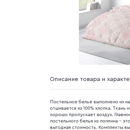
белья из попли
Бязь гладкокр
Бязь набивная
Камуфляжные ткани
Поплин
Распродажа
Поплин 150 см
Поплин 220 см
Поплин гладк
Поплин набивн
Описание товара и характ
Постельное белье выполнено из на
отшивается из 100% хлопка. Ткань 
хорошо пропускает воздух. Главн
постельного белья из поплина – эт
выгодная стоимость. Комплекты вы