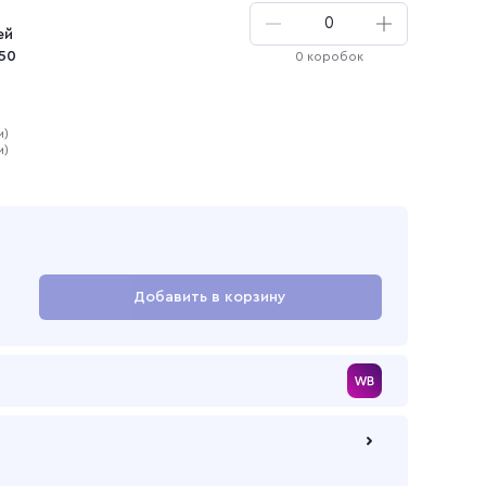
и
ей
150
0 коробок
м)
м)
ая
Добавить в корзину
Перейти в корзину
 по безналичному расчету