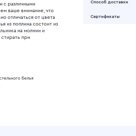
Способ доставки
ни с различными
Подробнее
ем ваше внимание, что
Забрать товар Вы может
Сертификаты
но отличаться от цвета
или через транспортну
ья из поплина состоит из
льника на молнии и
Подробнее
 стирать при
стельного белья
к