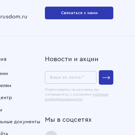
Связаться с нами
krusdom.ru
Новости и акции
ния
нии
Ваша эл. почта *
елям
Подписываясь на рассылку, вы
соглашаетесь с условиями
политики
центр
конфиденциальности
ы
Мы в соцсетях
льные документы
айта