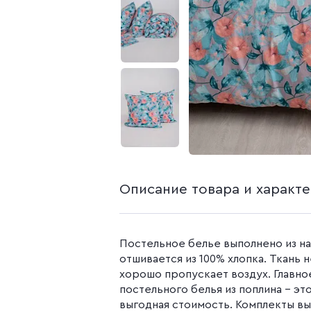
белья из попли
Бязь гладкокр
Бязь набивная
Камуфляжные ткани
Поплин
Распродажа
Поплин 150 см
Поплин 220 см
Поплин гладк
Поплин набивн
Описание товара и характ
Постельное белье выполнено из на
отшивается из 100% хлопка. Ткань 
хорошо пропускает воздух. Главн
постельного белья из поплина – эт
выгодная стоимость. Комплекты вы