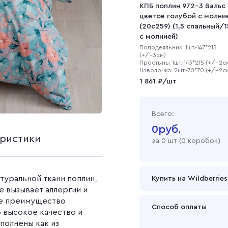
на
ашеная
Наволочки (1 штука)
Рогожка
КПБ поплин 972-3 Вальс
Однотонные простын
полотно
Салфетки
цветов голубой с молни
Наволочки (2 штуки)
Простыни с рисунком
Рогожка набивная
(20с259) (1,5 спальный/
Вафельное полотно 45
с молнией)
см
Саржа
Пододеяльник: 1шт.-147*215
Вафельное полотно 150
(+/-3см)
см
Простынь: 1шт.-143*215 (+/-2с
Cаржа 240 г/м2
Наволочка: 2шт.-70*70 (+/-2с
Вафельное полотно 120
Cаржа 260 г/м2
1 861 ₽/шт
окрашеный
г/м2
Саржа гладкокрашен
ой
Вафельное полотно 150
Саржа набивная
г/м2
Всего:
Вафельное полотно 200
0
руб.
г/м2
еристики
за
0
шт (
0 коробок
)
Вафельное полотно 240
г/м2
Вафельное полотно
туральной ткани поплин,
Купить на Wildberries
гладкокрашеное
не вызывает аллергии и
Вафельное полотно
ое преимущество
Способ оплаты
набивное
о высокое качество и
полнены как из
Оплата осуществляется