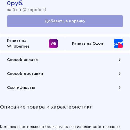
0
руб.
за
0
шт (
0 коробок
)
Добавить в корзину
Перейти в корзину
Купить на
Купить на Ozon
Wildberries
Способ оплаты
Оплата осуществляется по безналичному расчету
Способ доставки
Подробнее
Забрать товар Вы можете через самовывозов с одного из
Сертификаты
наших складов или через транспортную компанию на Ваш
выбор
Описание товара и характеристики
Подробнее
Комплект постельного белья выполнен из бязи собственного