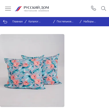
Главная
Каталог
Постельное
Наборы
продукции
белье
наволочек