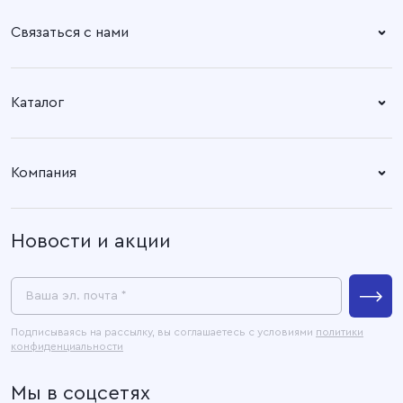
Связаться с нами
Справочный центр:
Время работы:
Пн. – Пт: 8.30 – 17.00
+7 (4932) 58-14-67
Каталог
Адрес офиса:
Время работы:
Ткани
153003, город Иваново, ул.
Пн. – Пт: 8.30 – 17.00
Компания
Наговицыной -
Готовые изделия
Икрянистовой, д. 6, литер Б3
О компании
Новости и акции
Покупателям
Связаться с нами
Пресс-центр
Ваша эл. почта *
Контакты
Подписываясь на рассылку, вы соглашаетесь с условиями
политики
конфиденциальности
Официальные документы
Мы в соцсетях
Карта сайта