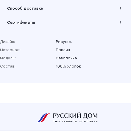
Оплата осуществляется по безналичному расчету
Способ доставки
Подробнее
Забрать товар Вы можете через самовывозов с одного из
Сертификаты
наших складов или через транспортную компанию на Ваш
выбор
Подробнее
Дизайн:
Рисунок
Материал:
Поплин
Модель:
Наволочка
Состав:
100% хлопок