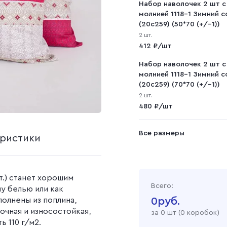
на
ашеная
Наволочки (1 штука)
Набор наволочек 2 шт с
Рогожка
Однотонные простын
полотно
Салфетки
молнией 1118-1 Зимний с
Наволочки (2 штуки)
Простыни с рисунком
(20с259) (50*70 (+/-1))
Рогожка набивная
Вафельное полотно 45
2 шт.
см
412 ₽/шт
Саржа
Вафельное полотно 150
см
Набор наволочек 2 шт с
Cаржа 240 г/м2
молнией 1118-1 Зимний с
Вафельное полотно 120
Cаржа 260 г/м2
(20с259) (70*70 (+/-1))
окрашеный
г/м2
Саржа гладкокрашен
2 шт.
ой
Вафельное полотно 150
480 ₽/шт
Саржа набивная
г/м2
Вафельное полотно 200
Все размеры
г/м2
еристики
Вафельное полотно 240
г/м2
Вафельное полотно
т.) станет хорошим
гладкокрашеное
Всего:
у белью или как
Вафельное полотно
0
руб.
олнены из поплина,
набивное
рочная и износостойкая,
за
0
шт (
0 коробок
)
ь 110 г/м2.