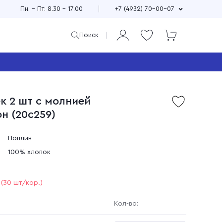
Пн. – Пт: 8.30 – 17.00
+7 (4932) 70-00-07
Поиск
ая
и
к 2 шт с молнией
Продажа мерного и
он (20с259)
м
весового лоскута
75
Широкий выбор расцветок,
см
принтов и фактур
Поплин
±10
Выгодные цены
100% хлопок
90
зи
Доставка по всей стране
(30 шт/кор.)
Кол-во: