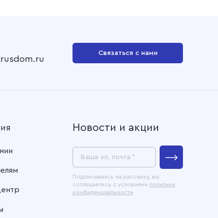
Связаться с нами
krusdom.ru
Новости и акции
ния
нии
Ваша эл. почта *
елям
Подписываясь на рассылку, вы
соглашаетесь с условиями
политики
центр
конфиденциальности
ы