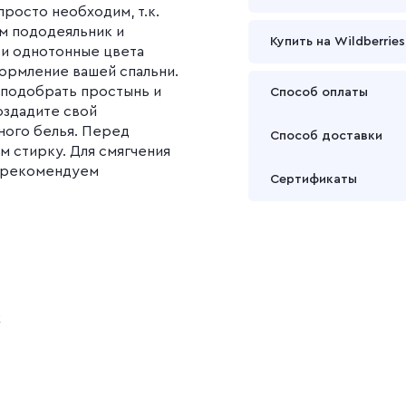
росто необходим, т.к.
м пододеяльник и
Купить на Wildberries
 и однотонные цвета
ормление вашей спальни.
 подобрать простынь и
Способ оплаты
оздадите свой
Оплата осуществляется
ного белья. Перед
Способ доставки
 стирку. Для смягчения
Подробнее
Забрать товар Вы может
и рекомендуем
Сертификаты
или через транспортну
Подробнее
к