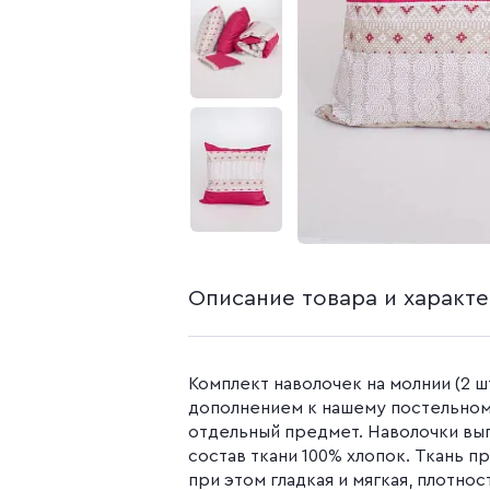
белья из попли
Бязь гладкокр
Бязь набивная
Камуфляжные ткани
Поплин
Распродажа
Поплин 150 см
Поплин 220 см
Поплин гладк
Поплин набивн
Описание товара и характ
Комплект наволочек на молнии (2 ш
дополнением к нашему постельном
отдельный предмет. Наволочки вып
состав ткани 100% хлопок. Ткань п
при этом гладкая и мягкая, плотност