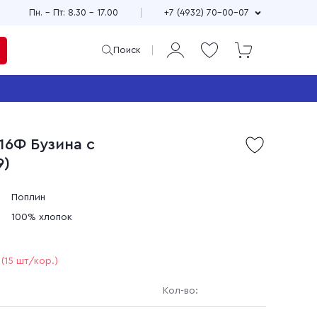
Пн. – Пт: 8.30 – 17.00
+7 (4932) 70-00-07
Поиск
ая
и
16Ф Бузина с
Продажа мерного и
9)
м
весового лоскута
75
Широкий выбор расцветок,
см
принтов и фактур
Поплин
±10
Выгодные цены
100% хлопок
90
зи
Доставка по всей стране
(15 шт/кор.)
Кол-во: