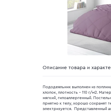
белья из попли
Бязь гладкокр
Бязь набивная
Камуфляжные ткани
Поплин
Распродажа
Поплин 150 см
Поплин 220 см
Поплин гладк
Поплин набивн
Описание товара и характ
Пододеяльник выполнен из поплина,
хлопок, плотность – 110 г/м2. Мате
мягкий, гипоаллергенный. Постель
приятно к телу, хорошо сохранят т
электризуется. Представленный а