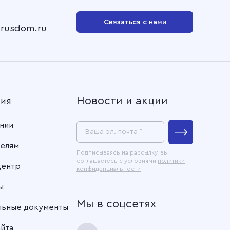
Связаться с нами
krusdom.ru
Новости и акции
ния
нии
Ваша эл. почта *
елям
Подписываясь на рассылку, вы
соглашаетесь с условиями
политики
центр
конфиденциальности
ы
Мы в соцсетях
льные документы
айта