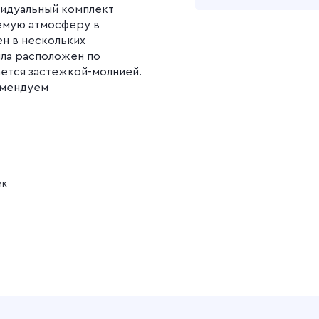
видуальный комплект
аемую атмосферу в
Подробнее
н в нескольких
яла расположен по
ается застежкой-молнией.
омендуем
ик
к