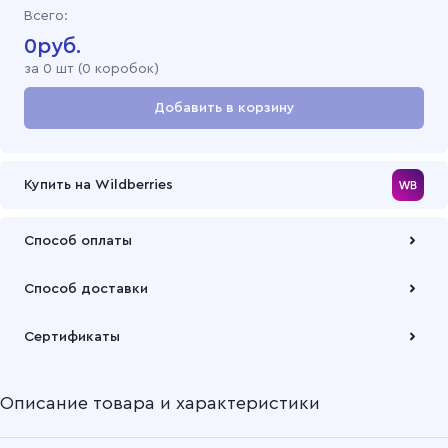
Всего:
0
руб.
за
0
шт (
0 коробок
)
Добавить в корзину
Перейти в корзину
Купить на Wildberries
Способ оплаты
Оплата осуществляется по безналичному расчету
Способ доставки
Подробнее
Забрать товар Вы можете через самовывозов с одного из
Сертификаты
наших складов или через транспортную компанию на Ваш
выбор
Описание товара и характеристики
Подробнее