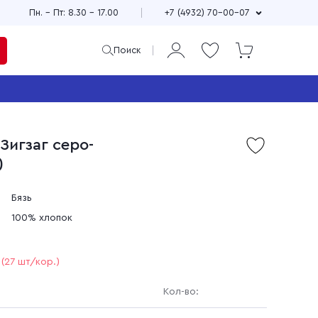
Пн. – Пт: 8.30 – 17.00
+7 (4932) 70-00-07
Поиск
ая
и
Зигзаг серо-
Продажа мерного и
)
м
весового лоскута
75
Широкий выбор расцветок,
см
принтов и фактур
Бязь
±10
Выгодные цены
100% хлопок
90
зи
Доставка по всей стране
(27 шт/кор.)
Кол-во: