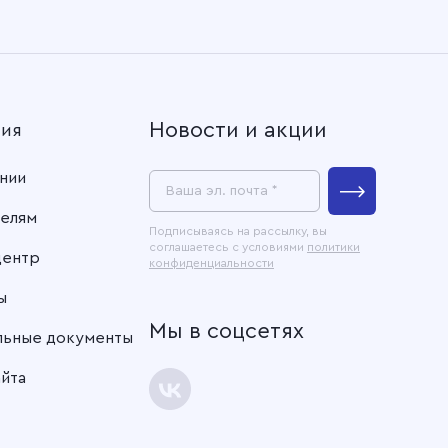
Новости и акции
ния
нии
Ваша эл. почта *
елям
Подписываясь на рассылку, вы
соглашаетесь с условиями
политики
центр
конфиденциальности
ы
Мы в соцсетях
льные документы
айта