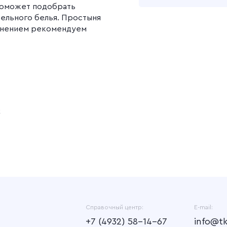
поможет подобрать
тельного белья. Простыня
Подробнее
енением рекомендуем
к
Справочный центр:
E-mail:
+7 (4932) 58-14-67
info@t