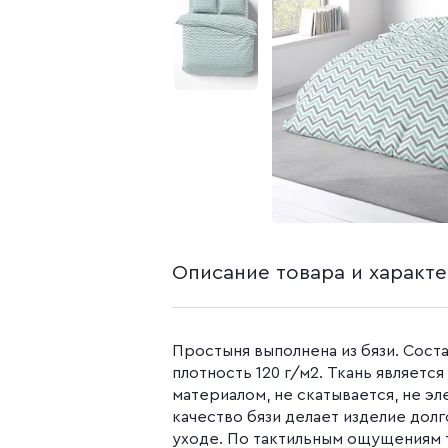
белья из попли
Бязь гладкокр
Бязь набивная
Камуфляжные ткани
Поплин
Распродажа
Поплин 150 см
Поплин 220 см
Поплин гладк
Поплин набивн
Описание товара и характ
Простыня выполнена из бязи. Соста
плотность 120 г/м2. Ткань являетс
материалом, не скатывается, не э
качество бязи делает изделие долг
уходе. По тактильным ощущениям т