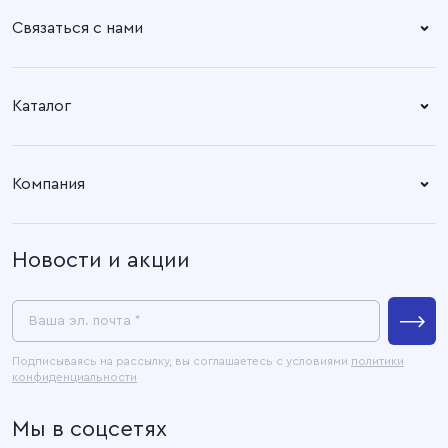
Связаться с нами
Справочный центр:
Время работы:
Пн. – Пт: 8.30 – 17.00
+7 (4932) 58-14-67
Каталог
Адрес офиса:
Время работы:
Ткани
153003, город Иваново, ул.
Пн. – Пт: 8.30 – 17.00
Компания
Наговицыной -
Готовые изделия
Икрянистовой, д. 6, литер Б3
О компании
Новости и акции
Покупателям
Связаться с нами
Пресс-центр
Ваша эл. почта *
Контакты
Подписываясь на рассылку, вы соглашаетесь с условиями
политики
конфиденциальности
Официальные документы
Мы в соцсетях
Карта сайта