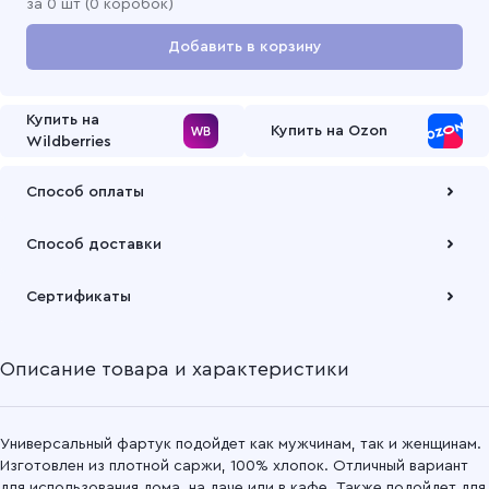
за
0
шт (
0 коробок
)
Добавить в корзину
Перейти в корзину
Купить на
Купить на Ozon
Wildberries
Способ оплаты
Оплата осуществляется по безналичному расчету
Способ доставки
Подробнее
Забрать товар Вы можете через самовывозов с одного из
Сертификаты
наших складов или через транспортную компанию на Ваш
выбор
Описание товара и характеристики
Подробнее
Универсальный фартук подойдет как мужчинам, так и женщинам.
Изготовлен из плотной саржи, 100% хлопок. Отличный вариант
для использования дома, на даче или в кафе. Также подойдет для