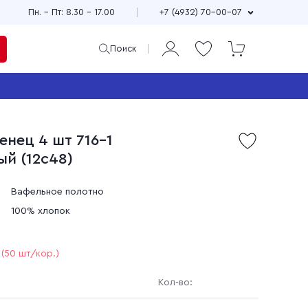
Пн. – Пт: 8.30 – 17.00
+7 (4932) 70-00-07
Поиск
ая
и
енец 4 шт 716-1
Продажа мерного и
ый (12с48)
м
весового лоскута
75
Широкий выбор расцветок,
см
принтов и фактур
Вафельное полотно
±10
Выгодные цены
100% хлопок
90
зи
Доставка по всей стране
(50 шт/кор.)
Кол-во: