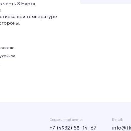
в честь 8 Марта.
к
Подробнее
 стирка при температуре
 стороны.
полотно
ухонное
к
Справочный центр:
E-mail:
+7 (4932) 58-14-67
info@t