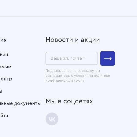
Новости и акции
ния
нии
Ваша эл. почта *
елям
Подписываясь на рассылку, вы
соглашаетесь с условиями
политики
центр
конфиденциальности
ы
Мы в соцсетях
льные документы
айта