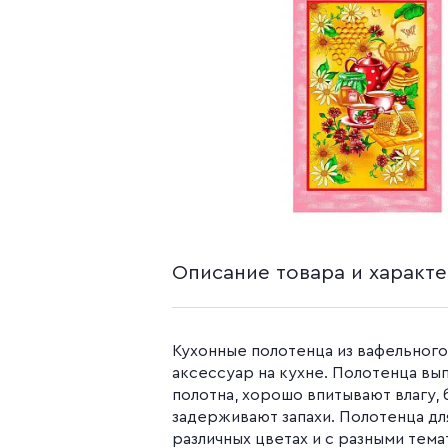
белья из попли
Бязь гладкокр
Бязь набивная
Камуфляжные ткани
Поплин
Распродажа
Поплин 150 см
Поплин 220 см
Поплин гладк
Поплин набивн
Описание товара и характ
Кухонные полотенца из вафельного
аксессуар на кухне. Полотенца вы
полотна, хорошо впитывают влагу, 
задерживают запахи. Полотенца дл
различных цветах и с разными тема