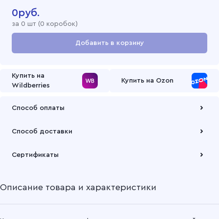
0
руб.
за
0
шт (
0 коробок
)
Добавить в корзину
Перейти в корзину
Купить на
Купить на Ozon
Wildberries
Способ оплаты
Оплата осуществляется по безналичному расчету
Способ доставки
Подробнее
Забрать товар Вы можете через самовывозов с одного из
Сертификаты
наших складов или через транспортную компанию на Ваш
выбор
Описание товара и характеристики
Подробнее