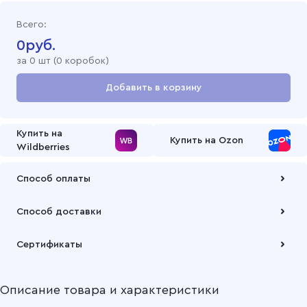
Всего:
0
руб.
за
0
шт (
0 коробок
)
Добавить в корзину
Перейти в корзину
Купить на
Купить на Ozon
Wildberries
Способ оплаты
Оплата осуществляется по безналичному расчету
Способ доставки
Подробнее
Забрать товар Вы можете через самовывозов с одного из
Сертификаты
наших складов или через транспортную компанию на Ваш
выбор
Описание товара и характеристики
Подробнее