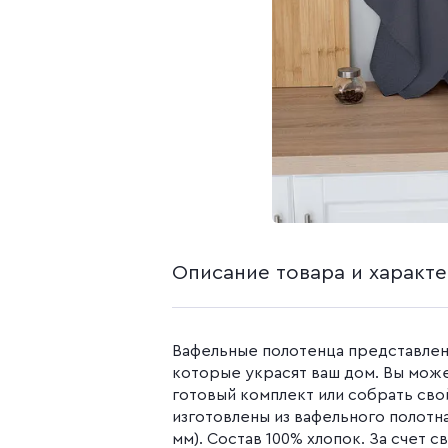
белья из попли
Бязь гладкокр
Бязь набивная
Камуфляжные ткани
Поплин
Распродажа
Поплин 150 см
Поплин 220 см
Поплин гладк
Поплин набивн
Описание товара и характ
Вафельные полотенца представлены
которые украсят ваш дом. Вы мож
готовый комплект или собрать сво
изготовлены из вафельного полотна
мм). Состав 100% хлопок. За счет 