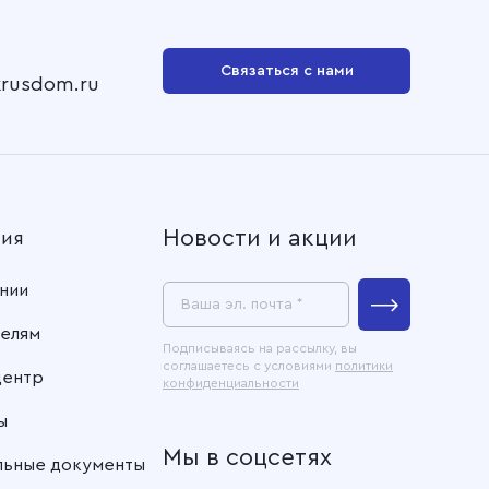
Связаться с нами
krusdom.ru
Новости и акции
ния
нии
Ваша эл. почта *
елям
Подписываясь на рассылку, вы
соглашаетесь с условиями
политики
центр
конфиденциальности
ы
Мы в соцсетях
льные документы