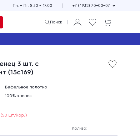
Пн. – Пт: 8.30 – 17.00
+7 (4932) 70-00-07
Поиск
ая
и
нец 3 шт. с
Продажа мерного и
т (15с169)
м
весового лоскута
75
Широкий выбор расцветок,
см
принтов и фактур
Вафельное полотно
±10
Выгодные цены
100% хлопок
90
зи
Доставка по всей стране
(50 шт/кор.)
Кол-во: