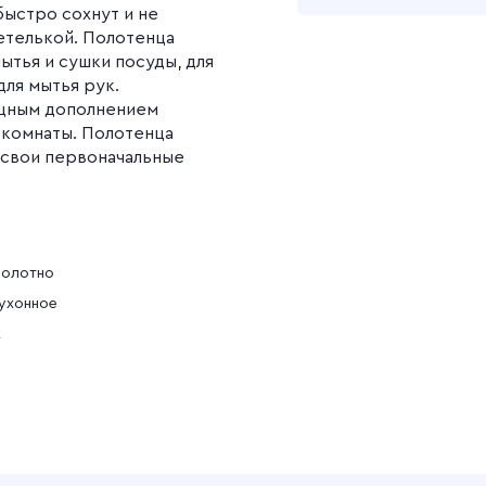
быстро сохнут и не
етелькой. Полотенца
Подробнее
ытья и сушки посуды, для
для мытья рук.
ящным дополнением
 комнаты. Полотенца
 свои первоначальные
полотно
ухонное
к