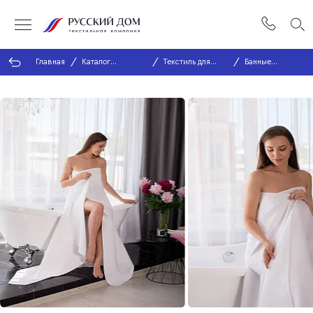
Главная
Каталог
Текстиль для
Банные
продукции
ванной
простыни