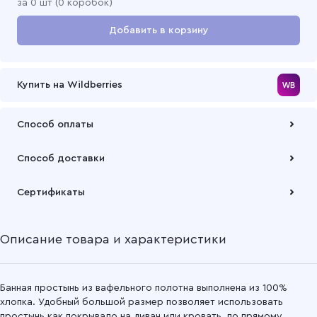
за
0
шт (
0 коробок
)
Добавить в корзину
Перейти в корзину
Купить на Wildberries
Способ оплаты
Оплата осуществляется по безналичному расчету
Способ доставки
Подробнее
Забрать товар Вы можете через самовывозов с одного из
Сертификаты
наших складов или через транспортную компанию на Ваш
выбор
Описание товара и характеристики
Подробнее
Банная простынь из вафельного полотна выполнена из 100%
хлопка. Удобный большой размер позволяет использовать
простынь как покрывало на диван или кровать, по прямому