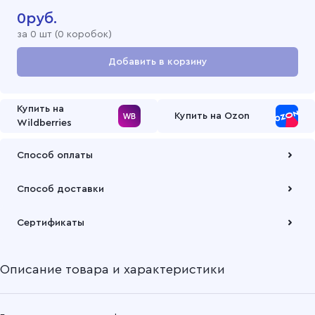
0
руб.
за
0
шт (
0 коробок
)
Добавить в корзину
Перейти в корзину
Купить на
Купить на Ozon
Wildberries
Способ оплаты
Оплата осуществляется по безналичному расчету
Способ доставки
Подробнее
Забрать товар Вы можете через самовывозов с одного из
Сертификаты
наших складов или через транспортную компанию на Ваш
выбор
Описание товара и характеристики
Подробнее