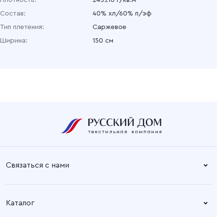
Плотность:
245±10 г/кв.м
Состав:
40% хл/60% п/эф
Тип плетения:
Саржевое
Ширина:
150 см
Связаться с нами
Справочный центр:
Время работы:
Пн. – Пт: 8.30 – 17.00
+7 (4932) 58-14-67
Каталог