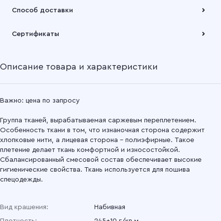
Оплата осуществляется по безналичному расчету
Способ доставки
Подробнее
Забрать товар Вы можете через самовывозов с одного из
Сертификаты
наших складов или через транспортную компанию на Ваш
выбор
Описание товара и характеристики
Подробнее
Важно: цена по запросу
Группа тканей, вырабатываемая саржевым переплетением.
Особенность ткани в том, что изнаночная сторона содержит
хлопковые нити, а лицевая сторона – полиэфирные. Такое
плетение делает ткань комфортной и износостойкой.
Сбалансированный смесовой состав обеспечивает высокие
гигиенические свойства. Ткань используется для пошива
спецодежды.
Вид крашения:
Набивная