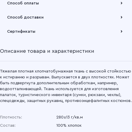
Способ оплаты
Оплата осуществляется по безналичному расчету
Способ доставки
Подробнее
Забрать товар Вы можете через самовывозов с одного из
Сертификаты
наших складов или через транспортную компанию на Ваш
выбор
Описание товара и характеристики
Подробнее
Тяжелая плотная хлопчатобумажная ткань с высокой стойкостью
к истиранию и разрывам. Выпускается в двух плотностях. Может
быть подвергнута дополнительным обработкам, например,
водоотталкивающей. Ткань используется для изготовления
палаток, туристического инвентаря (сумки, рюкзаки, чехлы),
спецодежды, защитных рукавиц, противоэнцефалитных костюмов.
Плотность:
280±13 г/кв.м
Состав:
100% хлопок