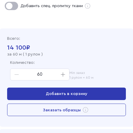
Полотно палаточное гладкокрашеное 150 см, 36
Добавить спец. пропитку ткани
Хаки
Полотно палаточное гладкокрашеное 150 см, 39
Хаки
Всего:
14 100
₽
за
60
м (
1 рулон
)
Количество:
Min заказ
1 рулон = 60 м
Добавить в корзину
Перейти в корзину
Заказать образцы
Добавлен в корзину