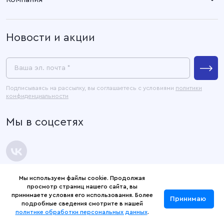
Наговицыной -
Готовые изделия
Икрянистовой, д. 6, литер Б3
О компании
Новости и акции
Покупателям
Связаться с нами
Пресс-центр
Ваша эл. почта *
Контакты
Подписываясь на рассылку, вы соглашаетесь с условиями
политики
конфиденциальности
Официальные документы
Мы в соцсетях
Карта сайта
Мы используем файлы cookie. Продолжая
просмотр страниц нашего сайта, вы
© 2026 Текстильная компания «Русский дом».
принимаете условия его использования. Более
Принимаю
Политика конфиденциальности
подробные сведения смотрите в нашей
политике обработки персональных данных
.
Сделано в
CADesign