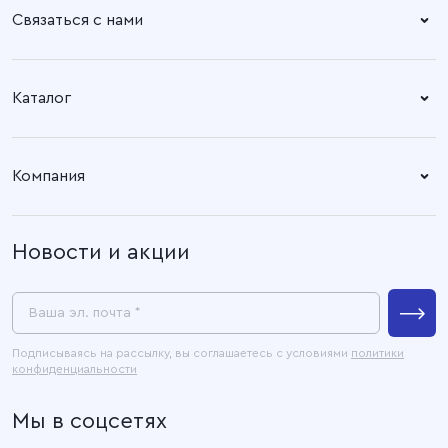
Связаться с нами
Справочный центр:
Время работы:
Пн. – Пт: 8.30 – 17.00
+7 (4932) 58-14-67
Каталог
Адрес офиса:
Время работы:
Ткани
153003, город Иваново, ул.
Пн. – Пт: 8.30 – 17.00
Компания
Наговицыной -
Готовые изделия
Икрянистовой, д. 6, литер Б3
О компании
Новости и акции
Покупателям
Связаться с нами
Пресс-центр
Ваша эл. почта *
Контакты
Подписываясь на рассылку, вы соглашаетесь с условиями
политики
конфиденциальности
Официальные документы
Мы в соцсетях
Карта сайта