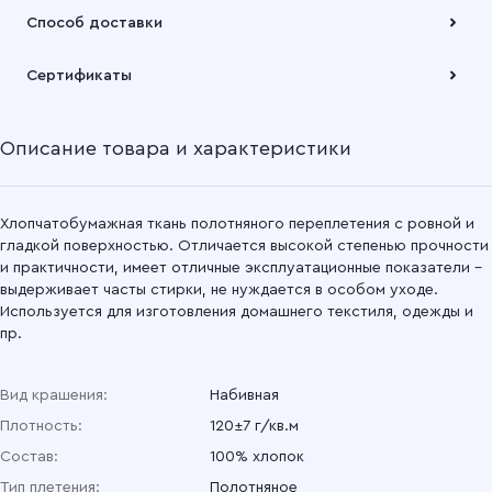
Оплата осуществляется по безналичному расчету
Способ доставки
Подробнее
Забрать товар Вы можете через самовывозов с одного из
Сертификаты
наших складов или через транспортную компанию на Ваш
выбор
Описание товара и характеристики
Подробнее
Хлопчатобумажная ткань полотняного переплетения с ровной и
гладкой поверхностью. Отличается высокой степенью прочности
и практичности, имеет отличные эксплуатационные показатели –
выдерживает часты стирки, не нуждается в особом уходе.
Используется для изготовления домашнего текстиля, одежды и
пр.
Вид крашения:
Набивная
Плотность:
120±7 г/кв.м
Состав:
100% хлопок
Тип плетения:
Полотняное