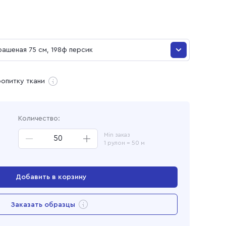
и
ашеная 75 см, 198ф персик
рашеная 75 см, 83ф фисташка
ропитку ткани
ая
ашеная 75 см, 270 синий
Количество:
рашеная 75 см, 278ф голубой
Min заказ
1 рулон = 50 м
рашеная 75 см, 230ф розовый
ашеная 75 см, 198ф персик
Добавить в корзину
ашеная 75 см, 123ф сирень
Перейти в корзину
Заказать образцы
ашеная 75 см, 47 Олива
Добавлен в корзину