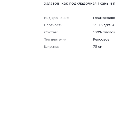
халатов, как подкладочная ткань и 
Вид крашения:
Гладкокраш
Плотность:
165±5 г/кв.м
Состав:
100% хлопо
Тип плетения:
Репсовое
Ширина:
75 см