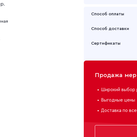
пр.
Фланель гладкокр
Способ оплаты
еная
Оплата осуществляется
Фланель отбеленн
Способ доставки
Подробнее
к
Забрать товар Вы может
Сертификаты
или через транспортну
Подробнее
Продажа мерн
Широкий выбор 
Выгодные цены
Доставка по все