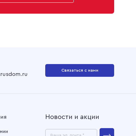
Связаться с нами
krusdom.ru
Новости и акции
ния
нии
Ваша эл. почта *