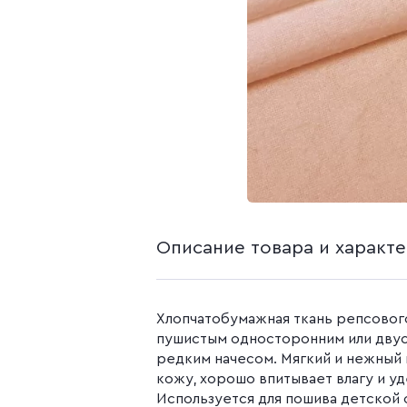
белья из попли
Бязь гладкокр
Бязь набивная
Камуфляжные ткани
Поплин
Распродажа
Поплин 150 см
Поплин 220 см
Поплин гладк
Поплин набивн
Описание товара и характ
Хлопчатобумажная ткань репсовог
пушистым односторонним или дву
редким начесом. Мягкий и нежный 
кожу, хорошо впитывает влагу и у
Используется для пошива детской