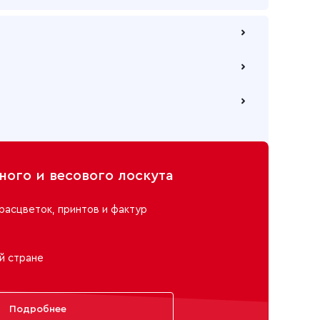
ашеная 75 см, 316 черный
 по безналичному расчету
ая, 75 см
е через самовывозов с одного из наших складов
ю компанию на Ваш выбор
ого и весового лоскута
расцветок, принтов и фактур
й стране
Подробнее