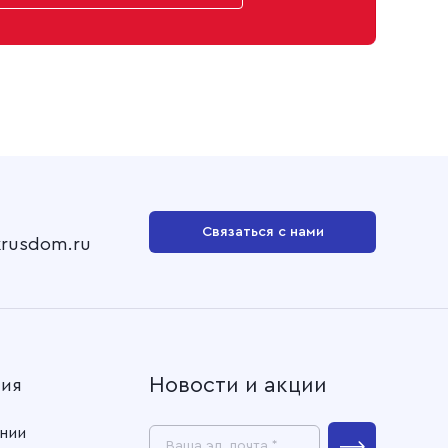
Связаться с нами
krusdom.ru
Новости и акции
ния
нии
Ваша эл. почта *