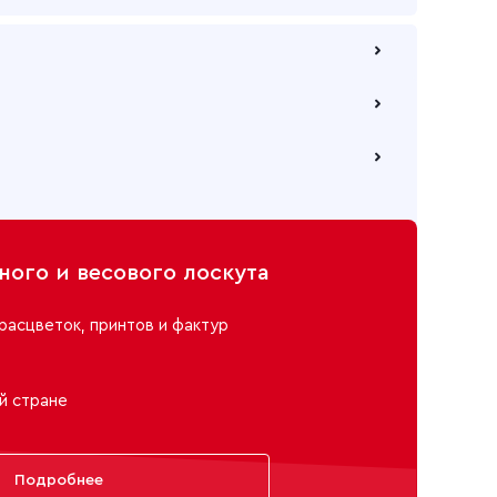
ашеная 75 см, 316 черный
 по безналичному расчету
ая, 75 см
е через самовывозов с одного из наших складов
ю компанию на Ваш выбор
ого и весового лоскута
расцветок, принтов и фактур
й стране
Подробнее