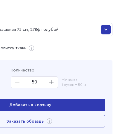
и
рашеная 75 см, 278ф голубой
рашеная 75 см, 83ф фисташка
ропитку ткани
ая
ашеная 75 см, 270 синий
Количество:
рашеная 75 см, 278ф голубой
Min заказ
1 рулон = 50 м
рашеная 75 см, 230ф розовый
ашеная 75 см, 198ф персик
Добавить в корзину
ашеная 75 см, 123ф сирень
Перейти в корзину
Заказать образцы
ашеная 75 см, 47 Олива
Добавлен в корзину