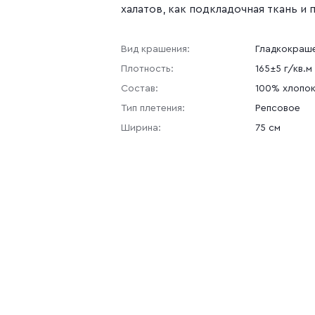
халатов, как подкладочная ткань и 
Вид крашения:
Гладкокраш
Плотность:
165±5 г/кв.м
Состав:
100% хлопо
Тип плетения:
Репсовое
Ширина:
75 см