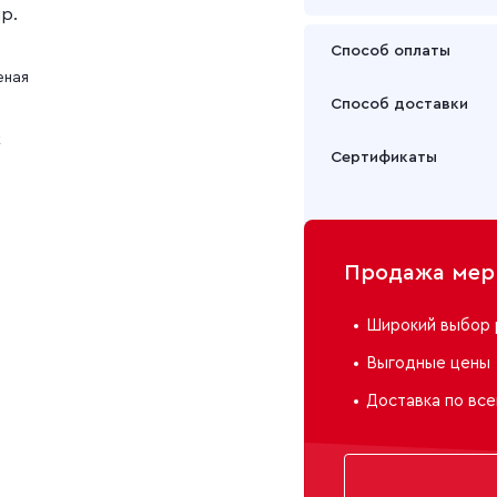
пр.
Фланель гладкокр
Способ оплаты
еная
Оплата осуществляется
Фланель отбеленн
Способ доставки
Подробнее
к
Забрать товар Вы может
Сертификаты
или через транспортну
Подробнее
Продажа мерн
Широкий выбор 
Выгодные цены
Доставка по все