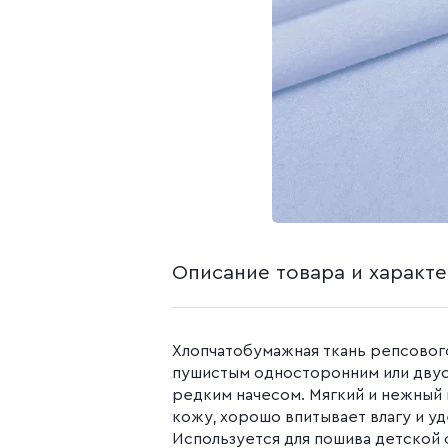
белья из попли
Бязь гладкокр
Бязь набивная
Камуфляжные ткани
Поплин
Распродажа
Поплин 150 см
Поплин 220 см
Поплин гладк
Поплин набивн
Описание товара и характ
Хлопчатобумажная ткань репсовог
пушистым односторонним или дву
редким начесом. Мягкий и нежный 
кожу, хорошо впитывает влагу и у
Используется для пошива детской