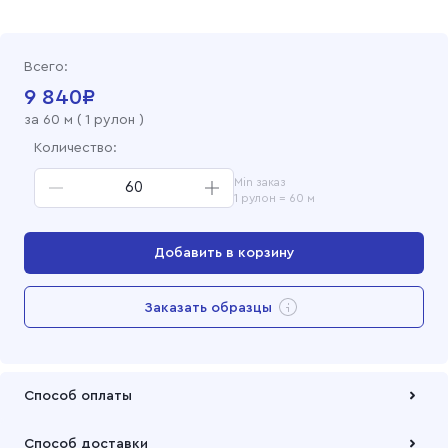
Фланель набивная 150 см, 412-1 Цветы
Всего:
Фланель набивная 150 см, 1330-1 Цветы
9 840
₽
за
60
м (
1 рулон
)
Фланель набивная 150 см, 412-2 Цветы
Количество:
Min заказ
1 рулон = 60 м
Добавить в корзину
Перейти в корзину
Заказать образцы
Добавлен в корзину
Способ оплаты
Оплата осуществляется по безналичному расчету
Способ доставки