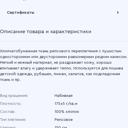
Подробнее
Забрать товар Вы можете через самовывозов с одного из
Сертификаты
наших складов или через транспортную компанию на Ваш
выбор
Описание товара и характеристики
Подробнее
Хлопчатобумажная ткань репсового переплетения с пушистым
односторонним или двусторонним равномерным редким начесом.
Мягкий и нежный материал, не раздражает кожу, хорошо
впитывает влагу и удерживает тепло. Используется для пошива
детской одежды, рубашек, пижам, халатов, как подкладочная
ткань и пр.
Вид крашения:
Набивная
Плотность:
175±5 г/кв.м
Состав:
100% хлопок
Тип плетения:
Репсовое
Ширина:
150 см