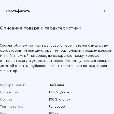
Подробнее
Забрать товар Вы можете через самовывозов с одного из
Сертификаты
наших складов или через транспортную компанию на Ваш
выбор
Описание товара и характеристики
Подробнее
Хлопчатобумажная ткань репсового переплетения с пушистым
односторонним или двусторонним равномерным редким начесом.
Мягкий и нежный материал, не раздражает кожу, хорошо
впитывает влагу и удерживает тепло. Используется для пошива
детской одежды, рубашек, пижам, халатов, как подкладочная
ткань и пр.
Вид крашения:
Набивная
Плотность:
175±5 г/кв.м
Состав:
100% хлопок
Тип плетения:
Репсовое
Ширина:
150 см