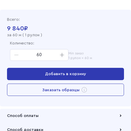
Фланель набивная 150 см, 535-4п Клетка
Всего:
Фланель набивная 150 см, 535-3п Клетка
9 840
₽
за
60
м (
1 рулон
)
Фланель набивная 150 см, 535-1п Клетка
Количество:
Min заказ
Фланель набивная 150 см, 186-1п Клетка
1 рулон = 60 м
Фланель набивная 150 см, 186-2п Клетка
Добавить в корзину
Фланель набивная 150 см, 763-3 Клетка
Перейти в корзину
Заказать образцы
Фланель набивная 150 см, 502-1 Клетка
Добавлен в корзину
Фланель набивная 150 см, 501-1 Клетка
Способ оплаты
Оплата осуществляется по безналичному расчету
Способ доставки