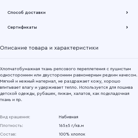
Оплата осуществляется по безналичному расчету
Способ доставки
Подробнее
Забрать товар Вы можете через самовывозов с одного из
Сертификаты
наших складов или через транспортную компанию на Ваш
выбор
Описание товара и характеристики
Подробнее
Хлопчатобумажная ткань репсового переплетения с пушистым
односторонним или двусторонним равномерным редким начесом.
Мягкий и нежный материал, не раздражает кожу, хорошо
впитывает влагу и удерживает тепло. Используется для пошива
детской одежды, рубашек, пижам, халатов, как подкладочная
ткань и пр.
Вид крашения:
Набивная
Плотность:
165±5 г/кв.м
Состав:
100% хлопок