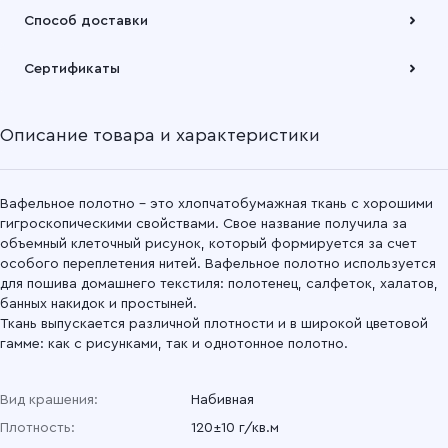
Оплата осуществляется по безналичному расчету
Способ доставки
Подробнее
Забрать товар Вы можете через самовывозов с одного из
Сертификаты
наших складов или через транспортную компанию на Ваш
выбор
Описание товара и характеристики
Подробнее
Вафельное полотно - это хлопчатобумажная ткань с хорошими
гигроскопическими свойствами. Свое название получила за
объемный клеточный рисунок, который формируется за счет
особого переплетения нитей. Вафельное полотно используется
для пошива домашнего текстиля: полотенец, салфеток, халатов,
банных накидок и простыней.
Ткань выпускается различной плотности и в широкой цветовой
гамме: как с рисунками, так и однотонное полотно.
Вид крашения:
Набивная
Плотность:
120±10 г/кв.м