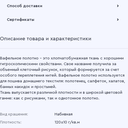
Оплата осуществляется по безналичному расчету
Способ доставки
Подробнее
Забрать товар Вы можете через самовывозов с одного из
Сертификаты
наших складов или через транспортную компанию на Ваш
выбор
Описание товара и характеристики
Подробнее
Вафельное полотно - это хлопчатобумажная ткань с хорошими
гигроскопическими свойствами. Свое название получила за
объемный клеточный рисунок, который формируется за счет
особого переплетения нитей. Вафельное полотно используется
для пошива домашнего текстиля: полотенец, салфеток, халатов,
банных накидок и простыней.
Ткань выпускается различной плотности и в широкой цветовой
гамме: как с рисунками, так и однотонное полотно.
Вид крашения:
Набивная
Плотность:
120±10 г/кв.м