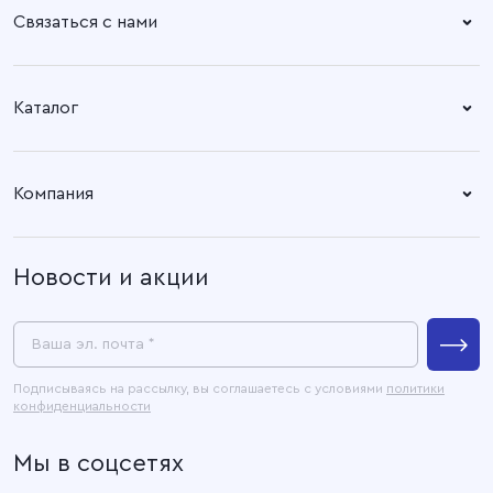
Связаться с нами
Справочный центр:
Время работы:
Пн. – Пт: 8.30 – 17.00
+7 (4932) 58-14-67
Каталог
Адрес офиса:
Время работы:
Ткани
153003, город Иваново, ул.
Пн. – Пт: 8.30 – 17.00
Компания
Наговицыной -
Готовые изделия
Икрянистовой, д. 6, литер Б3
О компании
Новости и акции
Покупателям
Связаться с нами
Пресс-центр
Ваша эл. почта *
Контакты
Подписываясь на рассылку, вы соглашаетесь с условиями
политики
конфиденциальности
Официальные документы
Мы в соцсетях
Карта сайта