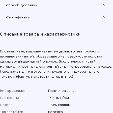
Оплата осуществляется по безналичному расчету
Способ доставки
Подробнее
Забрать товар Вы можете через самовывозов с одного из
Сертификаты
наших складов или через транспортную компанию на Ваш
выбор
Описание товара и характеристики
Подробнее
Плотная ткань, выполненная путем двойного или тройного
переплетения нитей, образующего на поверхности полотна
характерный шахматный рисунок. Экологически чистый
материал, имеет привлекательный вид и нетребователен в уходе.
Используют для изготовления кухонного и декоративного
текстиля (фартуки, скатерти, шторы и пр.)
Вид крашения:
Гладкокрашеная
Плотность:
150±10 г/кв.м
Состав:
100% хлопок
Тип плетения:
Рогожка