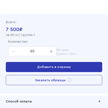
Рогожка отбеленная 150 см
Рогожка гладкокрашеная 150 см, 0292 Голубой
Всего:
Рогожка гладкокрашеная 150 см, 261Ф Фиолетовый
7 500
₽
за
60
м (
1 рулон
)
Рогожка гладкокрашеная 150 см, 0123 Сирень
Количество:
Min заказ
Рогожка гладкокрашеная 150 см, 83Ф Фисташка
1 рулон = 60 м
Рогожка гладкокрашеная 150 см, 0160 Лен
Добавить в корзину
Перейти в корзину
Заказать образцы
Добавлен в корзину
Способ оплаты