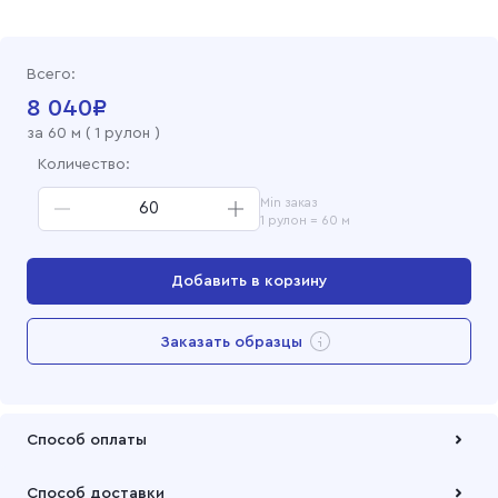
Рогожка гладкокрашеная 150 см, 0292 Голубой
Всего:
Рогожка гладкокрашеная 150 см, 261Ф Фиолетовый
8 040
₽
за
60
м (
1 рулон
)
Рогожка гладкокрашеная 150 см, 0123 Сирень
Количество:
Min заказ
Рогожка гладкокрашеная 150 см, 83Ф Фисташка
1 рулон = 60 м
Рогожка гладкокрашеная 150 см, 0160 Лен
Добавить в корзину
Перейти в корзину
Заказать образцы
Добавлен в корзину
Способ оплаты
Оплата осуществляется по безналичному расчету
Способ доставки