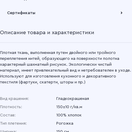
Подробнее
Забрать товар Вы можете через самовывозов с одного из
Сертификаты
наших складов или через транспортную компанию на Ваш
выбор
Описание товара и характеристики
Подробнее
Плотная ткань, выполненная путем двойного или тройного
переплетения нитей, образующего на поверхности полотна
характерный шахматный рисунок. Экологически чистый
материал, имеет привлекательный вид и нетребователен в уходе.
Используют для изготовления кухонного и декоративного
текстиля (фартуки, скатерти, шторы и пр.)
Вид крашения:
Гладкокрашеная
Плотность:
150±10 г/кв.м
Состав:
100% хлопок
Тип плетения:
Рогожка
Ширина:
150 см