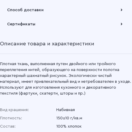
Оплата осуществляется по безналичному расчету
Способ доставки
Подробнее
Забрать товар Вы можете через самовывозов с одного из
Сертификаты
наших складов или через транспортную компанию на Ваш
выбор
Описание товара и характеристики
Подробнее
Плотная ткань, выполненная путем двойного или тройного
переплетения нитей, образующего на поверхности полотна
характерный шахматный рисунок. Экологически чистый
материал, имеет привлекательный вид и нетребователен в уходе.
Используют для изготовления кухонного и декоративного
текстиля (фартуки, скатерти, шторы и пр.)
Вид крашения:
Набивная
Плотность:
150±10 г/кв.м
Состав:
100% хлопок