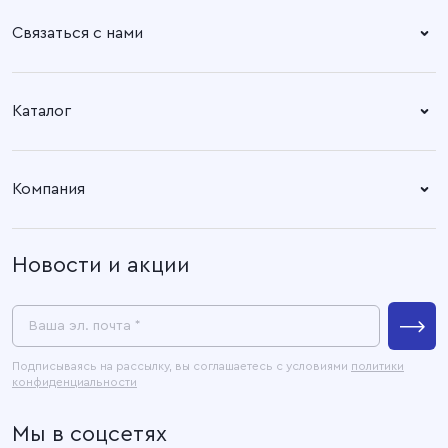
Связаться с нами
Справочный центр:
Время работы:
Пн. – Пт: 8.30 – 17.00
+7 (4932) 58-14-67
Каталог
Адрес офиса:
Время работы:
Ткани
153003, город Иваново, ул.
Пн. – Пт: 8.30 – 17.00
Компания
Наговицыной -
Готовые изделия
Икрянистовой, д. 6, литер Б3
О компании
Новости и акции
Покупателям
Связаться с нами
Пресс-центр
Ваша эл. почта *
Контакты
Подписываясь на рассылку, вы соглашаетесь с условиями
политики
конфиденциальности
Официальные документы
Мы в соцсетях
Карта сайта