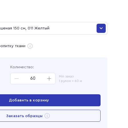
и
шеная 150 см, 011 Желтый
шеная 150 см, 0993 Коричневый
ропитку ткани
ая
шеная 150 см, 0243 Голубой
Количество:
шеная 150 см, 053 Баклажан
Min заказ
1 рулон = 60 м
шеная 150 см, 035 Бордо
еная 150 см, 35 Хаки
Добавить в корзину
я 150 см
Перейти в корзину
Заказать образцы
шеная 150 см, 316 Черный
Добавлен в корзину