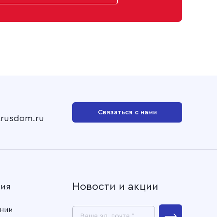
шеная 150 см, 031 Оранжевый
шеная 150 см, 17 Оливковый
шеная 150 см, 011 Желтый
шеная 150 см, 02 Синий
еная 150 см, 01 Василек
Связаться с нами
krusdom.ru
Новости и акции
ния
нии
Ваша эл. почта *