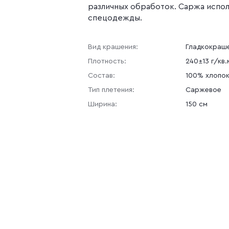
различных обработок. Саржа испол
спецодежды.
Вид крашения:
Гладкокраш
Плотность:
240±13 г/кв.
Состав:
100% хлопо
Тип плетения:
Саржевое
Ширина:
150 см