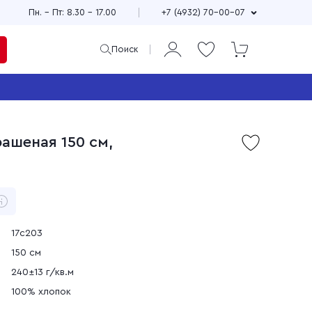
Пн. – Пт: 8.30 – 17.00
+7 (4932) 70-00-07
Поиск
ая
и
ашеная 150 см,
Продажа мерного и
м
весового лоскута
75
Широкий выбор расцветок,
см
принтов и фактур
±10
Выгодные цены
90
зи
Доставка по всей стране
17с203
150 см
240±13 г/кв.м
100% хлопок