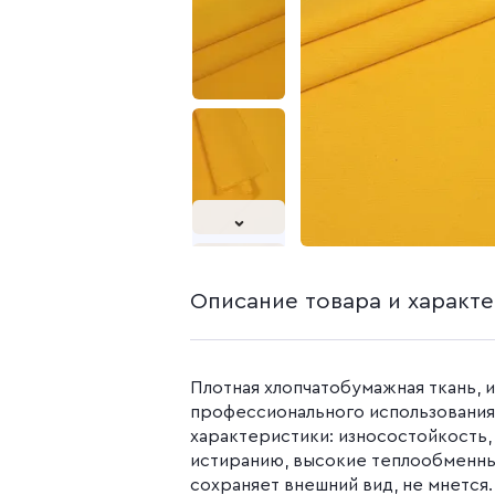
белья из попли
Бязь гладкокр
Бязь набивная
Камуфляжные ткани
Поплин
Распродажа
Поплин 150 см
Поплин 220 см
Поплин гладк
Поплин набивн
Описание товара и характ
Плотная хлопчатобумажная ткань, 
профессионального использования
характеристики: износостойкость,
истиранию, высокие теплообменны
сохраняет внешний вид, не мнется