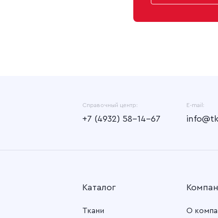
Саржа гладкокра
Саржа гладкокра
Саржа гладкокра
Саржа гладкокра
Саржа гладкокраш
Справочный центр:
E-mail:
+7 (4932) 58-14-67
info@t
Каталог
Компа
Ткани
О компа