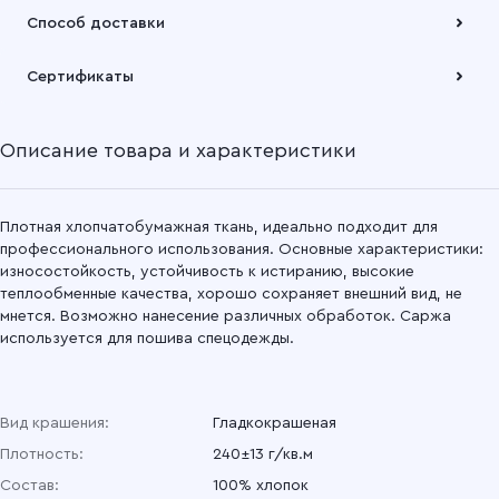
Саржа гладкокрашеная 150 см, 091 песочный
Оплата осуществляется по безналичному расчету
Способ доставки
(юнармия)
Подробнее
Саржа гладкокрашеная 150 см, 060 Фидель
Забрать товар Вы можете через самовывозов с одного из
Сертификаты
наших складов или через транспортную компанию на Ваш
выбор
Саржа гладкокрашеная 150 см, 47 Оливковый
Описание товара и характеристики
Подробнее
Саржа гладкокрашеная 150 см, 040 Серый
Саржа гладкокрашеная 150 см, 034 Красный
Плотная хлопчатобумажная ткань, идеально подходит для
профессионального использования. Основные характеристики:
износостойкость, устойчивость к истиранию, высокие
Саржа гладкокрашеная 150 см, 032 Красный
теплообменные качества, хорошо сохраняет внешний вид, не
мнется. Возможно нанесение различных обработок. Саржа
Саржа гладкокрашеная 150 см, 031 Оранжевый
используется для пошива спецодежды.
Саржа гладкокрашеная 150 см, 17 Оливковый
Вид крашения:
Гладкокрашеная
Саржа гладкокрашеная 150 см, 011 Желтый
Плотность:
240±13 г/кв.м
Состав:
100% хлопок
Саржа гладкокрашеная 150 см, 02 Синий