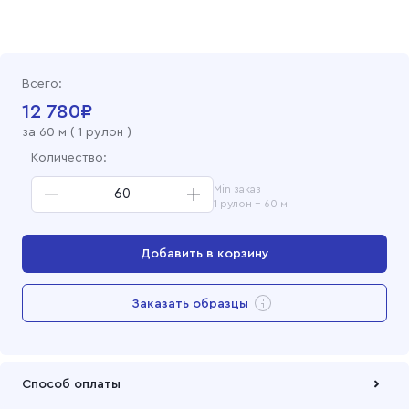
Саржа гладкокрашеная 150 см, 0243 Голубой
Саржа гладкокрашеная 150 см, 053 Баклажан
Всего:
Саржа гладкокрашеная 150 см, 035 Бордо
12 780
₽
за
60
м (
1 рулон
)
Саржа гладкокрашеная 150 см, 35 Хаки
Количество:
Min заказ
Саржа отбеленная 150 см
1 рулон = 60 м
Саржа гладкокрашеная 150 см, 316 Черный
Добавить в корзину
Саржа гладкокрашеная 150 см, 306 Серый
Перейти в корзину
Заказать образцы
Саржа гладкокрашеная 150 см, 269 Синий
Добавлен в корзину
Саржа гладкокрашеная 150 см, 0191 Бежевый
Способ оплаты