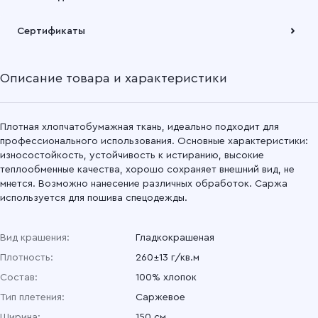
Подробнее
Саржа гладкокрашеная 150 см, 47 Оливковый
Забрать товар Вы можете через самовывозов с одного из
Сертификаты
наших складов или через транспортную компанию на Ваш
выбор
Саржа гладкокрашеная 150 см, 040 Серый
Описание товара и характеристики
Подробнее
Саржа гладкокрашеная 150 см, 034 Красный
Саржа гладкокрашеная 150 см, 032 Красный
Плотная хлопчатобумажная ткань, идеально подходит для
профессионального использования. Основные характеристики:
износостойкость, устойчивость к истиранию, высокие
Саржа гладкокрашеная 150 см, 031 Оранжевый
теплообменные качества, хорошо сохраняет внешний вид, не
мнется. Возможно нанесение различных обработок. Саржа
Саржа гладкокрашеная 150 см, 17 Оливковый
используется для пошива спецодежды.
Саржа гладкокрашеная 150 см, 011 Желтый
Вид крашения:
Гладкокрашеная
Плотность:
260±13 г/кв.м
Саржа гладкокрашеная 150 см, 02 Синий
Состав:
100% хлопок
Саржа гладкокрашеная 150 см, 01 Василек
Тип плетения:
Саржевое
Ширина:
150 см