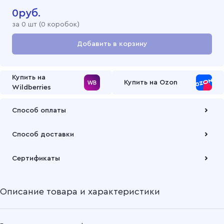
0
руб.
за
0
шт (
0 коробок
)
Добавить в корзину
Перейти в корзину
Купить на
Купить на Ozon
Wildberries
Способ оплаты
Оплата осуществляется по безналичному расчету
Способ доставки
Подробнее
Забрать товар Вы можете через самовывозов с одного из
Сертификаты
наших складов или через транспортную компанию на Ваш
выбор
Описание товара и характеристики
Подробнее