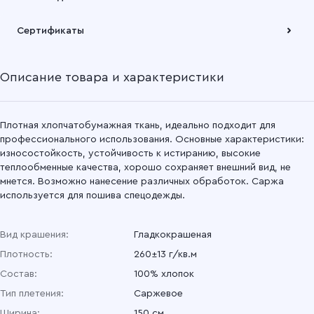
Подробнее
Саржа гладкокрашеная 150 см, 47 Оливковый
Забрать товар Вы можете через самовывозов с одного из
Сертификаты
наших складов или через транспортную компанию на Ваш
выбор
Саржа гладкокрашеная 150 см, 040 Серый
Описание товара и характеристики
Подробнее
Саржа гладкокрашеная 150 см, 034 Красный
Саржа гладкокрашеная 150 см, 032 Красный
Плотная хлопчатобумажная ткань, идеально подходит для
профессионального использования. Основные характеристики:
износостойкость, устойчивость к истиранию, высокие
Саржа гладкокрашеная 150 см, 031 Оранжевый
теплообменные качества, хорошо сохраняет внешний вид, не
мнется. Возможно нанесение различных обработок. Саржа
Саржа гладкокрашеная 150 см, 17 Оливковый
используется для пошива спецодежды.
Саржа гладкокрашеная 150 см, 011 Желтый
Вид крашения:
Гладкокрашеная
Плотность:
260±13 г/кв.м
Саржа гладкокрашеная 150 см, 02 Синий
Состав:
100% хлопок
Саржа гладкокрашеная 150 см, 01 Василек
Тип плетения:
Саржевое
Ширина:
150 см