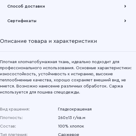
Саржа гладкокрашеная 150 см, 060 Фидель
Оплата осуществляется по безналичному расчету
Способ доставки
Подробнее
Саржа гладкокрашеная 150 см, 47 Оливковый
Забрать товар Вы можете через самовывозов с одного из
Сертификаты
наших складов или через транспортную компанию на Ваш
выбор
Саржа гладкокрашеная 150 см, 040 Серый
Описание товара и характеристики
Подробнее
Саржа гладкокрашеная 150 см, 034 Красный
Саржа гладкокрашеная 150 см, 032 Красный
Плотная хлопчатобумажная ткань, идеально подходит для
профессионального использования. Основные характеристики:
износостойкость, устойчивость к истиранию, высокие
Саржа гладкокрашеная 150 см, 031 Оранжевый
теплообменные качества, хорошо сохраняет внешний вид, не
мнется. Возможно нанесение различных обработок. Саржа
Саржа гладкокрашеная 150 см, 17 Оливковый
используется для пошива спецодежды.
Саржа гладкокрашеная 150 см, 011 Желтый
Вид крашения:
Гладкокрашеная
Плотность:
260±13 г/кв.м
Саржа гладкокрашеная 150 см, 02 Синий
Состав:
100% хлопок
Саржа гладкокрашеная 150 см, 01 Василек
Тип плетения:
Саржевое