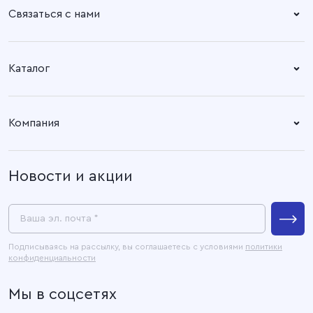
Связаться с нами
Справочный центр:
Время работы:
Пн. – Пт: 8.30 – 17.00
+7 (4932) 58-14-67
Каталог
Адрес офиса:
Время работы:
Ткани
153003, город Иваново, ул.
Пн. – Пт: 8.30 – 17.00
Компания
Наговицыной -
Готовые изделия
Икрянистовой, д. 6, литер Б3
О компании
Новости и акции
Покупателям
Связаться с нами
Пресс-центр
Ваша эл. почта *
Контакты
Подписываясь на рассылку, вы соглашаетесь с условиями
политики
конфиденциальности
Официальные документы
Мы в соцсетях
Карта сайта