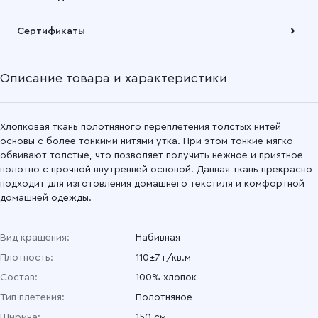
Подробнее
Забрать товар Вы можете через самовывозов с одного из
Сертификаты
наших складов или через транспортную компанию на Ваш
выбор
Описание товара и характеристики
Подробнее
Хлопковая ткань полотняного переплетения толстых нитей
основы с более тонкими нитями утка. При этом тонкие мягко
обвивают толстые, что позволяет получить нежное и приятное
полотно с прочной внутренней основой. Данная ткань прекрасно
подходит для изготовления домашнего текстиля и комфортной
домашней одежды.
Вид крашения:
Набивная
Плотность:
110±7 г/кв.м
Состав:
100% хлопок
Тип плетения:
Полотняное
Ширина:
150 см